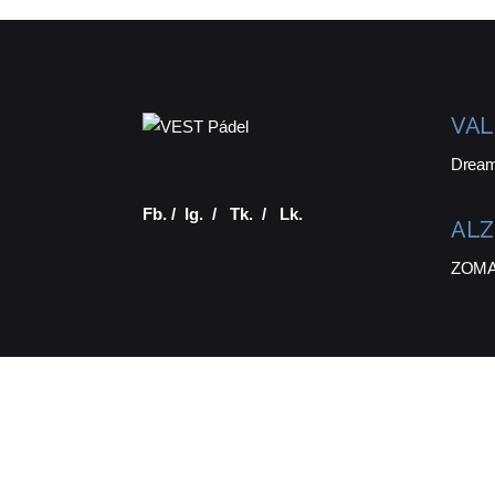
VAL
Dream
Fb.
/
Ig.
/
Tk.
/
Lk.
ALZ
ZOMA 
© 2016-2024
VEST
. Todos los derechos |
reserv