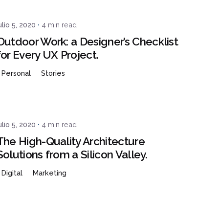
ulio 5, 2020
4 min read
¿Hablamos?
Outdoor Work: a Designer’s Checklist
for Every UX Project.
Personal
Stories
Posted by
admin
ulio 5, 2020
4 min read
The High-Quality Architecture
Solutions from a Silicon Valley.
Digital
Marketing
Posted by
Javi