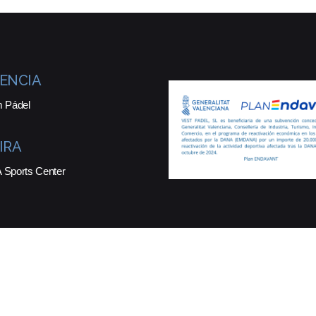
ENCIA
 Pádel
IRA
Sports Center
ados.