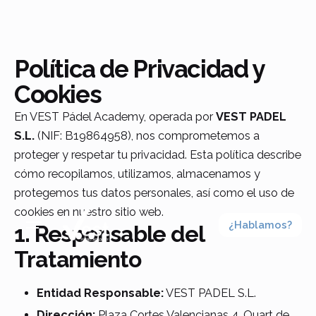
Skip
to
content
Política de Privacidad y
Cookies
En VEST Pádel Academy, operada por
VEST PADEL
S.L.
(NIF: B19864958), nos comprometemos a
proteger y respetar tu privacidad. Esta política describe
cómo recopilamos, utilizamos, almacenamos y
protegemos tus datos personales, así como el uso de
cookies en nuestro sitio web.
¿Hablamos?
1. Responsable del
Tratamiento
Entidad Responsable:
VEST PADEL S.L.
Dirección:
Plaza Cortes Valencianas 4, Quart de