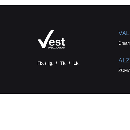
VAL
Dream
ALZ
Fb.
/
Ig.
/
Tk.
/
Lk.
ZOMA 
© 2016-2024
VEST
. Todos los derechos |
reserv