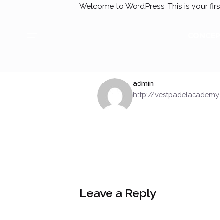
Skip
Welcome to WordPress. This is your first 
to
content
CONCE
admin
http://vestpadelacadem
Leave a Reply