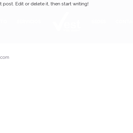
post. Edit or delete it, then start writing!
PTO
SERVICIOS
SEDES
CONTA
y.com