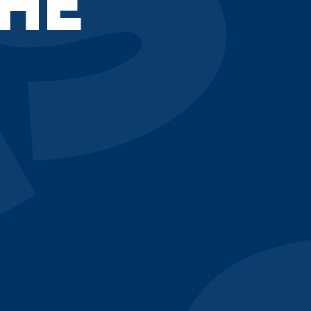
S
THE