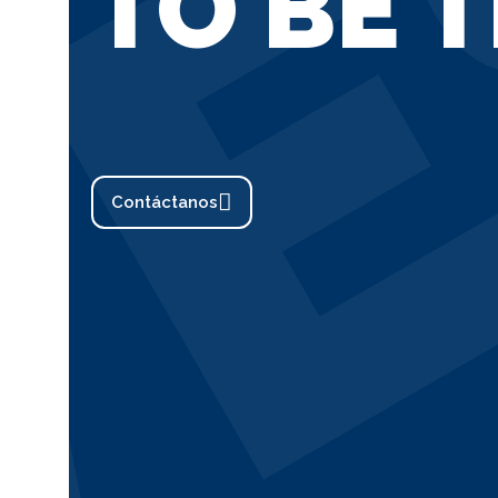
E
TO BE 
Contáctanos