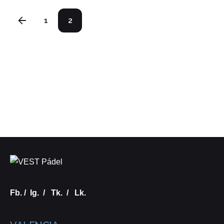
1
2
Fb.
/
Ig.
/
Tk.
/
Lk.