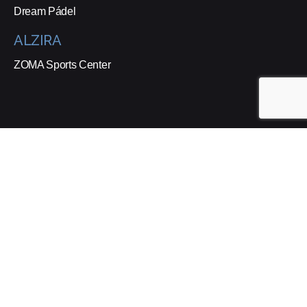
Dream Pádel
ALZIRA
ZOMA Sports Center
Suscríbete a nuestra Newsletter
Estoy de acuerdo con recibir correos electrónicos y que se
realice un seguimiento de esa actividad para mejorar mi
experiencia.