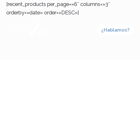
Skip
[recent_products per_page=»6″ columns=»3″
to
orderby=»date» order=»DESC»]
content
¿Hablamos?