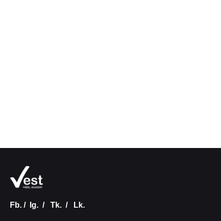
Fb.
/
Ig.
/
Tk.
/
Lk.