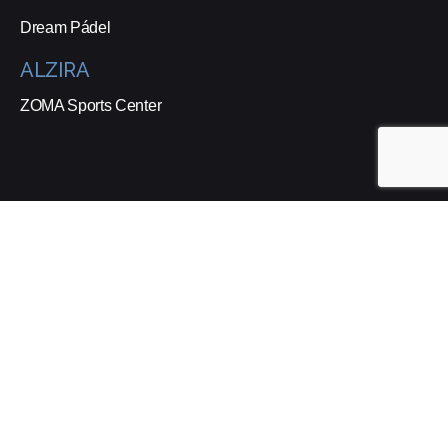
Dream Pádel
ALZIRA
ZOMA Sports Center
Suscríbete a nuestra Newsletter
Estoy de acuerdo con recibir correos electrónicos y que se
realice un seguimiento de esa actividad para mejorar mi
experiencia.