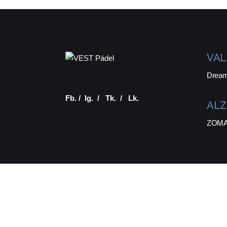
VAL
Dream
Fb.
/
Ig.
/
Tk.
/
Lk.
ALZ
ZOMA 
© 2016-2024
VEST
. Todos los derechos |
reserv