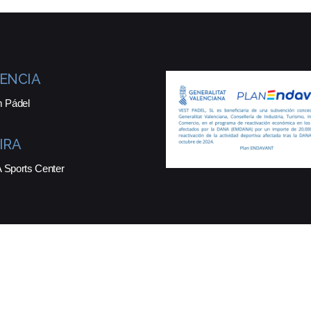
ENCIA
 Pádel
IRA
Sports Center
ados.