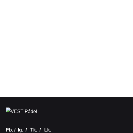
Fb.
/
Ig.
/
Tk.
/
Lk.