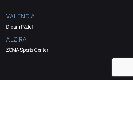
VALENCIA
Dream Pádel
ALZIRA
ZOMA Sports Center
Suscríbete a nuestra Newsletter
Estoy de acuerdo con recibir correos electrónicos y que se
realice un seguimiento de esa actividad para mejorar mi